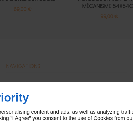
MÉCANISME 54X54
69,00 €
99,00 €
NAVIGATIONS
accueil
conditions générales de vente
iority
nous contacter
mentions légales
rsonalising content and ads, as well as analyzing traffi
plan du site
icking "I Agree" you consent to the use of Cookies from ou