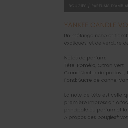
BOUGIES / PARFUMS D'AMBI
YANKEE CANDLE VO
Un mélange riche et flambo
exotiques, et de verdure de
Notes de parfum:
Tête: Pomélo, Citron Vert
Cœur: Nectar de papaye, Fl
Fond: Sucre de canne, Vani
La note de tête est celle q
première impression olfac
principale du parfum et la 
À propos des bougies® vot