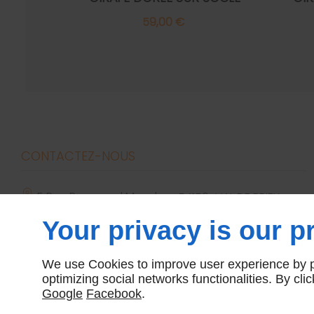
59,00 €
CONTACTEZ-NOUS
5 Rue Raymond Mondon
54150
VAL DE BRIEY
dmebriey54@yahoo.com
Your privacy is our pr
09 74 56 95 59
We use Cookies to improve user experience by pe
optimizing social networks functionalities. By cl
Google
Facebook
.