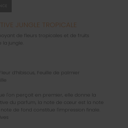
ANCE
TIVE JUNGLE TROPICALE
yant de fleurs tropicales et de fruits
 la jungle.
eur d’hibiscus, Feuille de palmier
lle
ue l'on perçoit en premier, elle donne la
tive du parfum, la note de cœur est la note
note de fond constitue l'impression finale.
ives