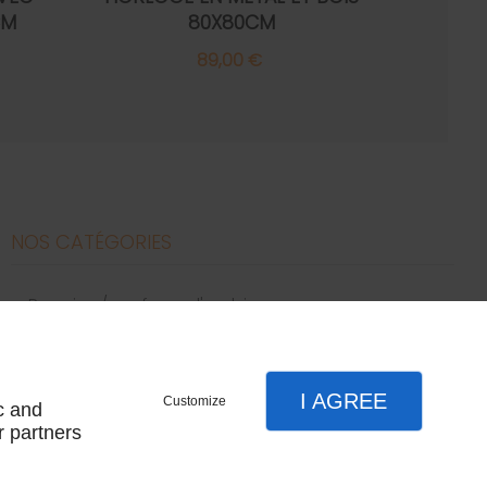
CM
80X80CM
89,00 €
NOS CATÉGORIES
bougies / parfums d'ambiance
canapés
décoration
literie
I AGREE
Customize
c and
meubles
r partners