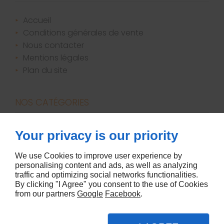
accueil
conditions générales de vente
nous contacter
mentions légales
plan du site
NOS CATÉGORIES
bougies / parfums d'ambiance
Your privacy is our priority
canapés
décoration
We use Cookies to improve user experience by
personalising content and ads, as well as analyzing
literie
traffic and optimizing social networks functionalities.
meubles
By clicking "I Agree" you consent to the use of Cookies
from our partners
Google
Facebook
.