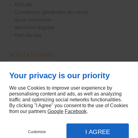
accueil
conditions générales de vente
nous contacter
mentions légales
plan du site
NOS CATÉGORIES
bougies / parfums d'ambiance
Your privacy is our priority
canapés
décoration
We use Cookies to improve user experience by
personalising content and ads, as well as analyzing
literie
traffic and optimizing social networks functionalities.
meubles
By clicking "I Agree" you consent to the use of Cookies
from our partners
Google
Facebook
.
I AGREE
Customize