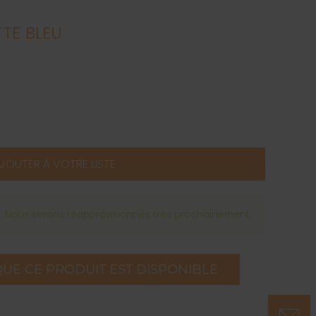
TE BLEU
JOUTER À VOTRE LISTE
k. Nous serons réapprovisionnés très prochainement.
QUE CE PRODUIT EST DISPONIBLE