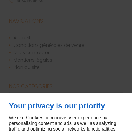
09 74 56 95 59
NAVIGATIONS
accueil
conditions générales de vente
nous contacter
mentions légales
plan du site
NOS CATÉGORIES
bougies / parfums d'ambiance
Your privacy is our priority
canapés
décoration
We use Cookies to improve user experience by
personalising content and ads, as well as analyzing
literie
traffic and optimizing social networks functionalities.