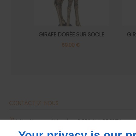
GIRAFE DORÉE SUR SOCLE
GIR
59,00 €
CONTACTEZ-NOUS
5 Rue Raymond Mondon
54150
VAL DE BRIEY
dmebriey54@yahoo.com
Your privacy is our pr