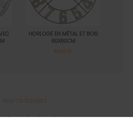
VEC
HORLOGE EN MÉTAL ET BOIS
CM
80X80CM
89,00 €
NOS CATÉGORIES
bougies / parfums d'ambiance
canapés
décoration