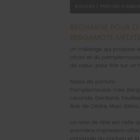
BOUGIES / PARFUMS D'AMBI
RECHARGE POUR DI
BERGAMOTE MÉDIT
Un mélange qui propose le
citron et du pamplemousse
de cœur, pour finir sur un
Notes de parfum:
Pamplemousse rose, Bergm
Lavande, Gentiane, Feuilles
Bois de Cèdre, Musc Blanc,
La note de tête est celle q
première impression olfac
principale du parfum et la 