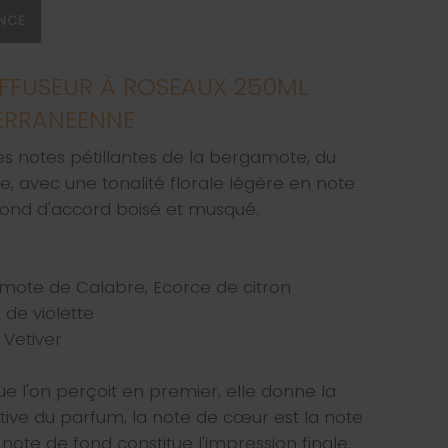
ANCE
FFUSEUR À ROSEAUX 250ML
ERRANEENNE
s notes pétillantes de la bergamote, du
, avec une tonalité florale légère en note
 fond d'accord boisé et musqué.
ote de Calabre, Ecorce de citron
 de violette
 Vetiver
ue l'on perçoit en premier, elle donne la
tive du parfum, la note de cœur est la note
note de fond constitue l'impression finale.