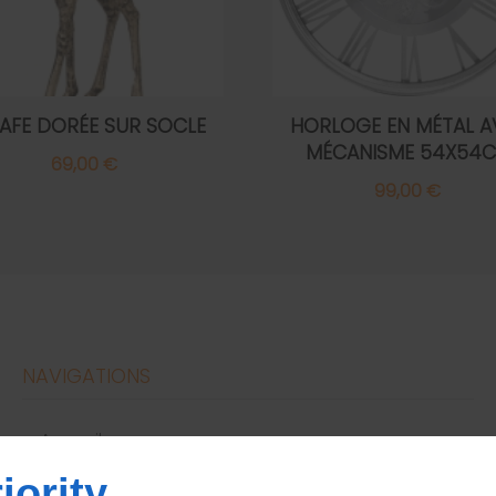
AFE DORÉE SUR SOCLE
HORLOGE EN MÉTAL A
MÉCANISME 54X54
69,00 €
99,00 €
NAVIGATIONS
accueil
conditions générales de vente
iority
nous contacter