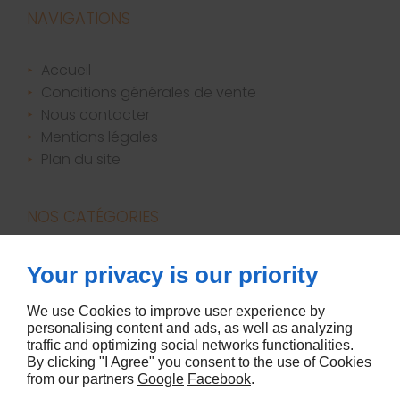
NAVIGATIONS
accueil
conditions générales de vente
nous contacter
mentions légales
plan du site
NOS CATÉGORIES
bougies / parfums d'ambiance
Your privacy is our priority
canapés
décoration
We use Cookies to improve user experience by
personalising content and ads, as well as analyzing
literie
traffic and optimizing social networks functionalities.
meubles
By clicking "I Agree" you consent to the use of Cookies
from our partners
Google
Facebook
.