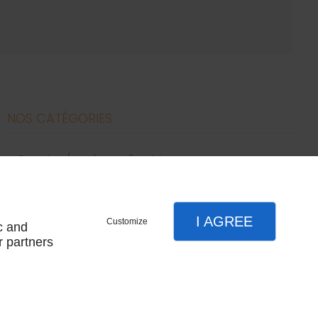
NOS CATÉGORIES
bougies / parfums d'ambiance
canapés
décoration
literie
I AGREE
Customize
c and
meubles
r partners