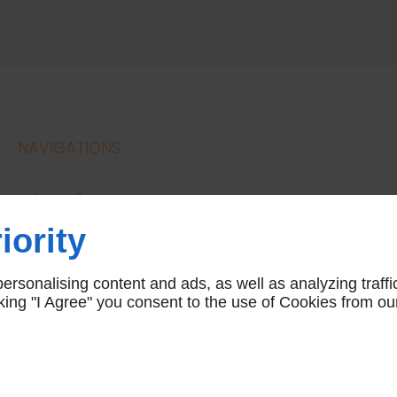
NAVIGATIONS
accueil
conditions générales de vente
iority
nous contacter
mentions légales
rsonalising content and ads, as well as analyzing traffi
plan du site
icking "I Agree" you consent to the use of Cookies from ou
Linkeo