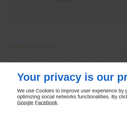
CONTACTEZ-NOUS
5 Rue Raymond Mondon
54150
VAL DE BRIEY
dmebriey54@yahoo.com
Your privacy is our pr
09 74 56 95 59
We use Cookies to improve user experience by pe
optimizing social networks functionalities. By cl
Google
Facebook
.