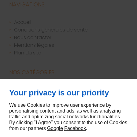
NAVIGATIONS
accueil
conditions générales de vente
nous contacter
mentions légales
plan du site
NOS CATÉGORIES
bougies / parfums d'ambiance
Your privacy is our priority
canapés
décoration
We use Cookies to improve user experience by
personalising content and ads, as well as analyzing
literie
traffic and optimizing social networks functionalities.
meubles
By clicking "I Agree" you consent to the use of Cookies
from our partners
Google
Facebook
.