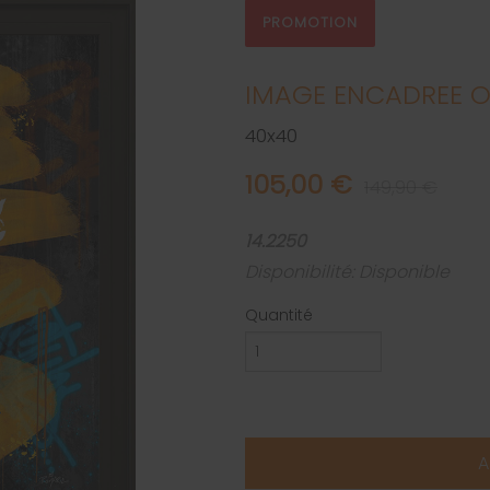
PROMOTION
IMAGE ENCADREE O
40x40
105,00 €
149,90 €
14.2250
Disponibilité: Disponible
Quantité
A