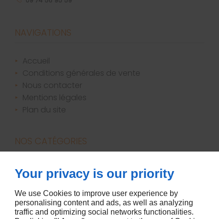
09 74 56 95 59
NAVIGATIONS
accueil
conditions générales de vente
nous contacter
mentions légales
plan du site
NOS CATÉGORIES
bougies / parfums d'ambiance
Your privacy is our priority
canapés
décoration
We use Cookies to improve user experience by
personalising content and ads, as well as analyzing
literie
traffic and optimizing social networks functionalities.
meubles