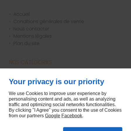
accueil
conditions générales de vente
nous contacter
mentions légales
plan du site
NOS CATÉGORIES
bougies / parfums d'ambiance
Your privacy is our priority
canapés
décoration
We use Cookies to improve user experience by
personalising content and ads, as well as analyzing
literie
traffic and optimizing social networks functionalities.
meubles
By clicking "I Agree" you consent to the use of Cookies
from our partners
Google
Facebook
.