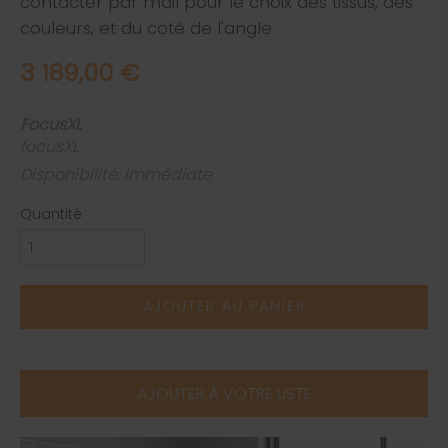
contacter par mail pour le choix des tissus, des
couleurs, et du coté de l'angle
3 189,00 €
FocusXL
focusXL
Disponibilité: Immédiate
Quantité
AJOUTER AU PANIER
AJOUTER À VOTRE LISTE