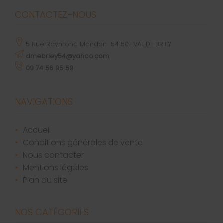
CONTACTEZ-NOUS
5 Rue Raymond Mondon
54150
VAL DE BRIEY
dmebriey54@yahoo.com
09 74 56 95 59
NAVIGATIONS
accueil
conditions générales de vente
nous contacter
mentions légales
plan du site
NOS CATÉGORIES