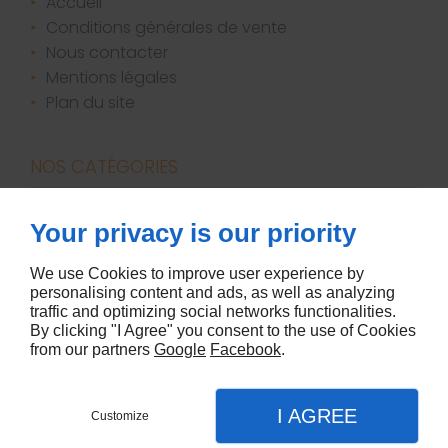
accueil
conditions générales de vente
nous contacter
mentions légales
plan du site
NOS CATÉGORIES
bougies / parfums d'ambiance
Your privacy is our priority
canapés
décoration
We use Cookies to improve user experience by
personalising content and ads, as well as analyzing
literie
traffic and optimizing social networks functionalities.
meubles
By clicking "I Agree" you consent to the use of Cookies
from our partners
Google
Facebook
.
I AGREE
Customize
Linkeo