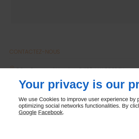
CONTACTEZ-NOUS
5 Rue Raymond Mondon
54150
VAL DE BRIEY
dmebriey54@yahoo.com
Your privacy is our pr
09 74 56 95 59
We use Cookies to improve user experience by pe
optimizing social networks functionalities. By cl
Google
Facebook
.