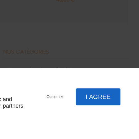
NOS CATÉGORIES
bougies / parfums d'ambiance
canapés
décoration
literie
I AGREE
Customize
c and
meubles
r partners