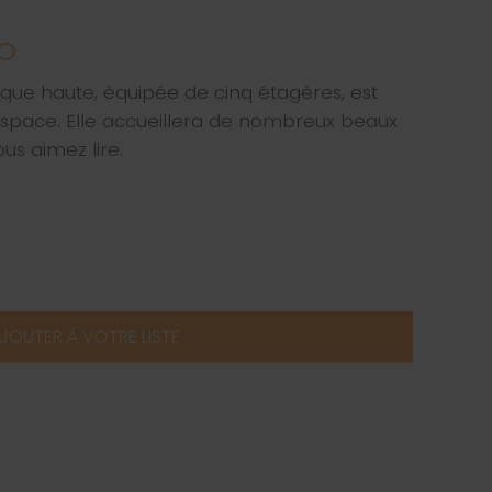
SO
ique haute, équipée de cinq étagères, est
l'espace. Elle accueillera de nombreux beaux
ous aimez lire.
JOUTER À VOTRE LISTE