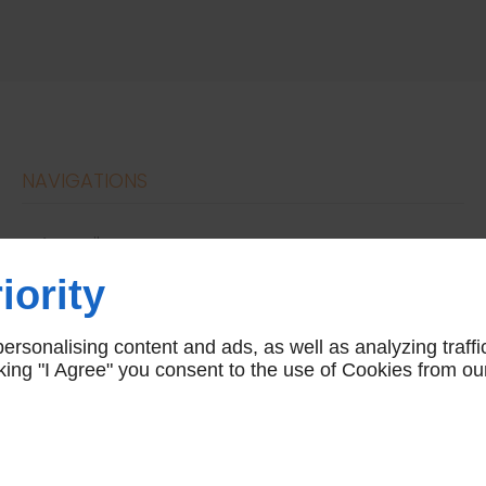
NAVIGATIONS
accueil
conditions générales de vente
iority
nous contacter
mentions légales
rsonalising content and ads, as well as analyzing traffi
plan du site
icking "I Agree" you consent to the use of Cookies from ou
Linkeo